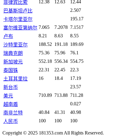
12.38
12.63
12.44
菲律宾比索
2.507
巴基斯坦卢比
195.17
卡塔尔里亚尔
7.065
7.2078
7.1517
塞尔维亚第纳尔
8.21
8.63
8.55
卢布
188.52
191.18
189.69
沙特里亚尔
75.36
75.96
76.1
瑞典克朗
552.18
556.34
554.75
新加坡元
22.31
22.45
22.3
泰国铢
16
18.4
17.19
土耳其里拉
23.57
新台币
710.89
713.88
711.28
美元
0.027
越南盾
40.84
41.31
40.98
南非兰特
100
100
100
人民币
Copyright © 2025 181353.com All Rights Reserved.