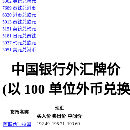
5362 英镑兑韩元
7689 泰铢兑港币
6320 港币兑欧元
5013 泰铢兑欧元
5151 英镑兑韩元
5181 日元兑泰铢
3937 韩元兑欧元
3051 美元兑港币
中国银行外汇牌价
(以 100 单位外币兑换人民
现汇
货币名称
买入价
卖出价
中间价
192.49
195.21
193.69
阿联酋迪拉姆