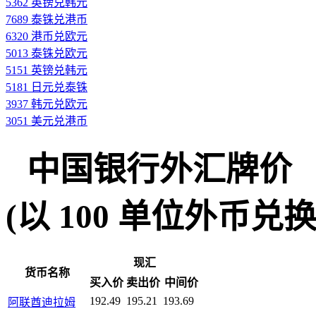
5362 英镑兑韩元
7689 泰铢兑港币
6320 港币兑欧元
5013 泰铢兑欧元
5151 英镑兑韩元
5181 日元兑泰铢
3937 韩元兑欧元
3051 美元兑港币
中国银行外汇牌价
(以 100 单位外币兑换人民
现汇
货币名称
买入价
卖出价
中间价
192.49
195.21
193.69
阿联酋迪拉姆